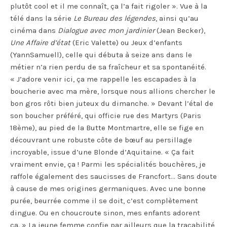
plutôt cool et il me connaît, ça l’a fait rigoler ». Vue à la
télé dans la série
Le Bureau des légendes
, ainsi qu’au
cinéma dans
Dialogue avec mon jardinier
(Jean Becker),
Une Affaire d’état
(Eric Valette) ou Jeux d’enfants
(YannSamuell), celle qui débuta à seize ans dans le
métier n’a rien perdu de sa fraîcheur et sa spontanéité.
« J’adore venir ici, ça me rappelle les escapades à la
boucherie avec ma mère, lorsque nous allions chercher le
bon gros rôti bien juteux du dimanche. » Devant l’étal de
son boucher préféré, qui officie rue des Martyrs (Paris
18ème), au pied de la Butte Montmartre, elle se fige en
découvrant une robuste côte de bœuf au persillage
incroyable, issue d’une Blonde d’Aquitaine. « Ça fait
vraiment envie, ça ! Parmi les spécialités bouchères, je
raffole également des saucisses de Francfort… Sans doute
à cause de mes origines germaniques. Avec une bonne
purée, beurrée comme il se doit, c’est complètement
dingue. Ou en choucroute sinon, mes enfants adorent
ça. » La jeune femme confie par ailleurs que la traçabilité