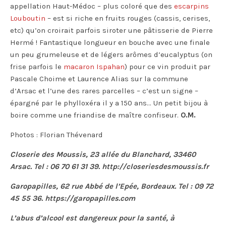
appellation Haut-Médoc – plus coloré que des
escarpins
Louboutin
– est si riche en fruits rouges (cassis, cerises,
etc) qu’on croirait parfois siroter une pâtisserie de Pierre
Hermé ! Fantastique longueur en bouche avec une finale
un peu grumeleuse et de légers arômes d’eucalyptus (on
frise parfois le
macaron Ispahan
) pour ce vin produit par
Pascale Choime et Laurence Alias sur la commune
d’Arsac et l’une des rares parcelles – c’est un signe –
épargné par le phylloxéra il y a 150 ans… Un petit bijou à
boire comme une friandise de maître confiseur.
O.M.
Photos : Florian Thévenard
Closerie des Moussis, 23 allée du Blanchard, 33460
Arsac. Tel : 06 70 61 31 39. http://closeriesdesmoussis.fr
Garopapilles, 62 rue Abbé de l’Epée, Bordeaux. Tel : 09 72
45 55 36. https://garopapilles.com
L’abus d’alcool est dangereux pour la santé, à