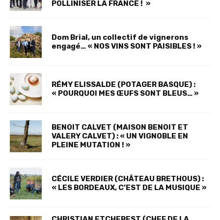
POLLINISER LA FRANCE ! »
Dom Brial, un collectif de vignerons
engagé… « NOS VINS SONT PAISIBLES ! »
RÉMY ELISSALDE (POTAGER BASQUE) :
« POURQUOI MES ŒUFS SONT BLEUS… »
BENOIT CALVET (MAISON BENOIT ET
VALERY CALVET) : « UN VIGNOBLE EN
PLEINE MUTATION ! »
CÉCILE VERDIER (CHÂTEAU BRETHOUS) :
« LES BORDEAUX, C’EST DE LA MUSIQUE »
CHRISTIAN ETCHEBEST (CHEF DE LA