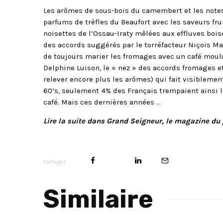
Les arômes de sous-bois du camembert et les notes
parfums de trèfles du Beaufort avec les saveurs fr
noisettes de l’Ossau-Iraty mêlées aux effluves boi
des accords suggérés par le torréfacteur Niçois Mal
de toujours marier les fromages avec un café moulu
Delphine Luison, le « nez » des accords fromages et
relever encore plus les arômes) qui fait visiblemen
60’s, seulement 4% des Français trempaient ainsi l
café. Mais ces dernières années …
Lire la suite dans Grand Seigneur, le magazine du p
Partager
Similaire