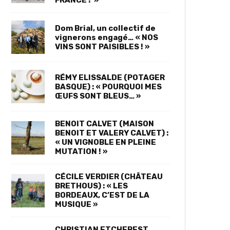
FRANCE ! »
Dom Brial, un collectif de
vignerons engagé… « NOS
VINS SONT PAISIBLES ! »
RÉMY ELISSALDE (POTAGER
BASQUE) : « POURQUOI MES
ŒUFS SONT BLEUS… »
BENOIT CALVET (MAISON
BENOIT ET VALERY CALVET) :
« UN VIGNOBLE EN PLEINE
MUTATION ! »
CÉCILE VERDIER (CHÂTEAU
BRETHOUS) : « LES
BORDEAUX, C’EST DE LA
MUSIQUE »
CHRISTIAN ETCHEBEST