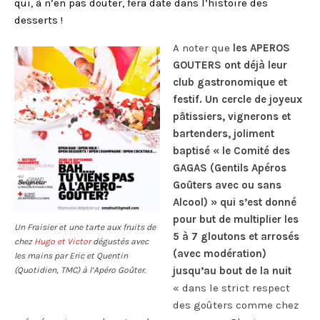
qui, à n’en pas douter, fera date dans l’histoire des
desserts !
A noter que
les APEROS
GOUTERS ont déjà leur
club gastronomique et
festif. Un cercle de joyeux
pâtissiers, vignerons et
bartenders, joliment
baptisé « le Comité des
GAGAS (Gentils Apéros
Goûters avec ou sans
Alcool) » qui s’est donné
pour but de multiplier les
Un Fraisier et une tarte aux fruits de
5 à 7 gloutons et arrosés
chez
Hugo et Victor
dégustés avec
(avec modération)
les mains par Eric et Quentin
jusqu’au bout de la nuit
(Quotidien, TMC) à l’Apéro Goûter.
« dans le strict respect
des goûters comme chez