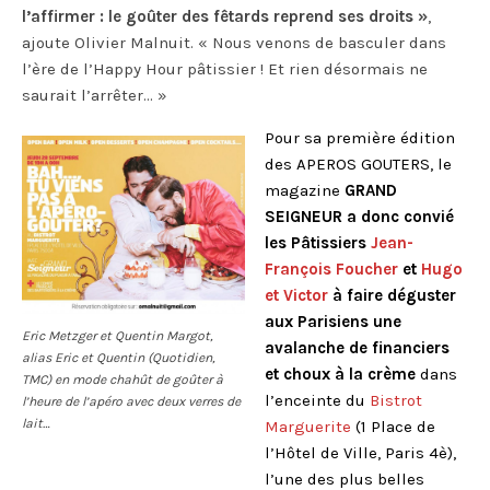
l’affirmer : le goûter des fêtards reprend ses droits »
,
ajoute Olivier Malnuit. « Nous venons de basculer dans
l’ère de l’Happy Hour pâtissier ! Et rien désormais ne
saurait l’arrêter… »
Pour sa première édition
des APEROS GOUTERS, le
magazine
GRAND
SEIGNEUR a donc convié
les Pâtissiers
Jean-
François Foucher
et
Hugo
et Victor
à faire déguster
aux Parisiens une
Eric Metzger et Quentin Margot,
avalanche de financiers
alias Eric et Quentin (Quotidien,
et choux à la crème
dans
TMC) en mode chahût de goûter à
l’enceinte du
Bistrot
l’heure de l’apéro avec deux verres de
lait…
Marguerite
(1 Place de
l’Hôtel de Ville, Paris 4è),
l’une des plus belles