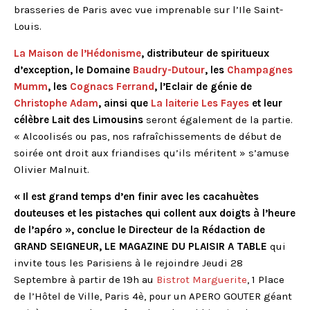
brasseries de Paris avec vue imprenable sur l’Ile Saint-
Louis.
La Maison de l’Hédonisme
, distributeur de spiritueux
d’exception, le Domaine
Baudry-Dutour
, les
Champagnes
Mumm
, les
Cognacs Ferrand
, l’Eclair de génie de
Christophe Adam
, ainsi que
La laiterie Les Fayes
et leur
célèbre Lait des Limousins
seront également de la partie.
« Alcoolisés ou pas, nos rafraîchissements de début de
soirée ont droit aux friandises qu’ils méritent » s’amuse
Olivier Malnuit.
« Il est grand temps d’en finir avec les cacahuètes
douteuses et les pistaches qui collent aux doigts à l’heure
de l’apéro », conclue le Directeur de la Rédaction de
GRAND SEIGNEUR, LE MAGAZINE DU PLAISIR A TABLE
qui
invite tous les Parisiens à le rejoindre Jeudi 28
Septembre à partir de 19h au
Bistrot Marguerite
, 1 Place
de l’Hôtel de Ville, Paris 4è, pour un APERO GOUTER géant