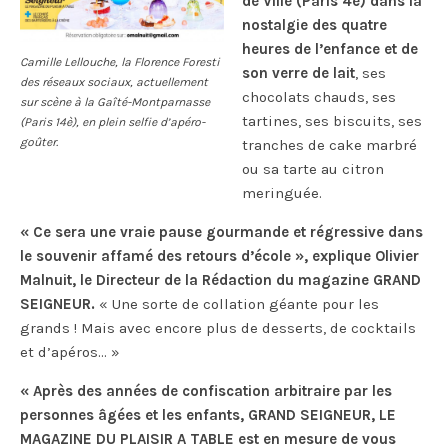
de Ville (Paris 4è) dans la
nostalgie des quatre
heures de l’enfance et de
Camille Lellouche, la Florence Foresti
son verre de lait
, ses
des réseaux sociaux, actuellement
chocolats chauds, ses
sur scène à la Gaîté-Montparnasse
tartines, ses biscuits, ses
(Paris 14è), en plein selfie d’apéro-
goûter.
tranches de cake marbré
ou sa tarte au citron
meringuée.
« Ce sera une vraie pause gourmande et régressive dans
le souvenir affamé des retours d’école », explique Olivier
Malnuit, le Directeur de la Rédaction du magazine GRAND
SEIGNEUR.
« Une sorte de collation géante pour les
grands ! Mais avec encore plus de desserts, de cocktails
et d’apéros… »
« Après des années de confiscation arbitraire par les
personnes âgées et les enfants, GRAND SEIGNEUR, LE
MAGAZINE DU PLAISIR A TABLE est en mesure de vous