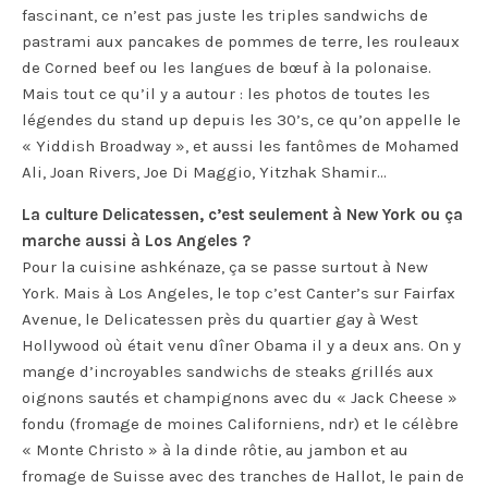
fascinant, ce n’est pas juste les triples sandwichs de
pastrami aux pancakes de pommes de terre, les rouleaux
de Corned beef ou les langues de bœuf à la polonaise.
Mais tout ce qu’il y a autour : les photos de toutes les
légendes du stand up depuis les 30’s, ce qu’on appelle le
« Yiddish Broadway », et aussi les fantômes de Mohamed
Ali, Joan Rivers, Joe Di Maggio, Yitzhak Shamir…
La culture Delicatessen, c’est seulement à New York ou ça
marche aussi à Los Angeles ?
Pour la cuisine ashkénaze, ça se passe surtout à New
York. Mais à Los Angeles, le top c’est Canter’s sur Fairfax
Avenue, le Delicatessen près du quartier gay à West
Hollywood où était venu dîner Obama il y a deux ans. On y
mange d’incroyables sandwichs de steaks grillés aux
oignons sautés et champignons avec du « Jack Cheese »
fondu (fromage de moines Californiens, ndr) et le célèbre
« Monte Christo » à la dinde rôtie, au jambon et au
fromage de Suisse avec des tranches de Hallot, le pain de