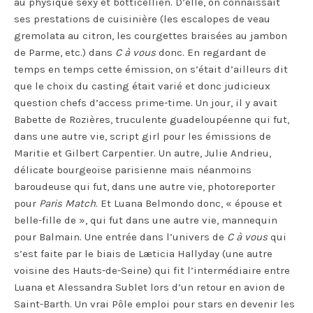
au physique sexy et botticellien. D’elle, on connaissait
ses prestations de cuisinière (les escalopes de veau
gremolata au citron, les courgettes braisées au jambon
de Parme, etc.) dans
C à vous
donc. En regardant de
temps en temps cette émission, on s’était d’ailleurs dit
que le choix du casting était varié et donc judicieux
question chefs d’access prime-time. Un jour, il y avait
Babette de Rozières, truculente guadeloupéenne qui fut,
dans une autre vie, script girl pour les émissions de
Maritie et Gilbert Carpentier. Un autre, Julie Andrieu,
délicate bourgeoise parisienne mais néanmoins
baroudeuse qui fut, dans une autre vie, photoreporter
pour
Paris Match
. Et Luana Belmondo donc, « épouse et
belle-fille de », qui fut dans une autre vie, mannequin
pour Balmain. Une entrée dans l’univers de
C à vous
qui
s’est faite par le biais de Læticia Hallyday (une autre
voisine des Hauts-de-Seine) qui fit l’intermédiaire entre
Luana et Alessandra Sublet lors d’un retour en avion de
Saint-Barth. Un vrai Pôle emploi pour stars en devenir les