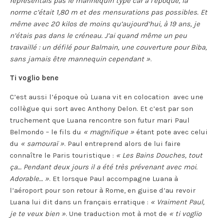
représentais pas le mannequin type car à l’époque, la
norme c’était 1,80 m et des mensurations pas possibles. Et
même avec 20 kilos de moins qu’aujourd’hui, à 19 ans, je
n’étais pas dans le créneau. J’ai quand même un peu
travaillé : un défilé pour Balmain, une couverture pour Biba,
sans jamais être mannequin cependant »
.
Ti voglio bene
C’est aussi l’époque où Luana vit en colocation avec une
collègue qui sort avec Anthony Delon. Et c’est par son
truchement que Luana rencontre son futur mari Paul
Belmondo – le fils du
« magnifique »
étant pote avec celui
du
« samouraï »
. Paul entreprend alors de lui faire
connaître le Paris touristique :
« Les Bains Douches, tout
ça… Pendant deux jours il a été très prévenant avec moi.
Adorable… »
. Et lorsque Paul accompagne Luana à
l’aéroport pour son retour à Rome, en guise d’au revoir
Luana lui dit dans un français erratique :
« Vraiment Paul,
je te veux bien »
. Une traduction mot à mot de
« ti voglio