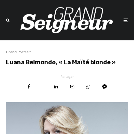
Grand Portrait
Luana Belmondo, « La Maïté blonde »
Partager