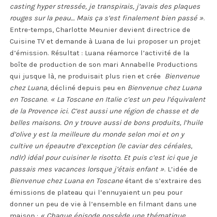
casting hyper stressée, je transpirais, j’avais des plaques
rouges sur la peau… Mais ça s’est finalement bien passé »
.
Entre-temps, Charlotte Meunier devient directrice de
Cuisine TV et demande à Luana de lui proposer un projet
d’émission. Résultat : Luana réamorce l’activité de la
boîte de production de son mari Annabelle Productions
qui jusque là, ne produisait plus rien et crée
Bienvenue
chez Luana
, décliné depuis peu en
Bienvenue chez Luana
en Toscane
.
« La Toscane en Italie c’est un peu l’équivalent
de la Provence ici. C’est aussi une région de chasse et de
belles maisons. On y trouve aussi de bons produits, l’huile
d’olive y est la meilleure du monde selon moi et on y
cultive un épeautre d’exception (le caviar des céréales,
ndlr) idéal pour cuisiner le risotto. Et puis c’est ici que je
passais mes vacances lorsque j’étais enfant »
. L’idée de
Bienvenue chez Luana en Toscane
étant de s’extraire des
émissions de plateau qui l’ennuyaient un peu pour
donner un peu de vie à l’ensemble en filmant dans une
maison :
« Chaque épisode possède une thématique