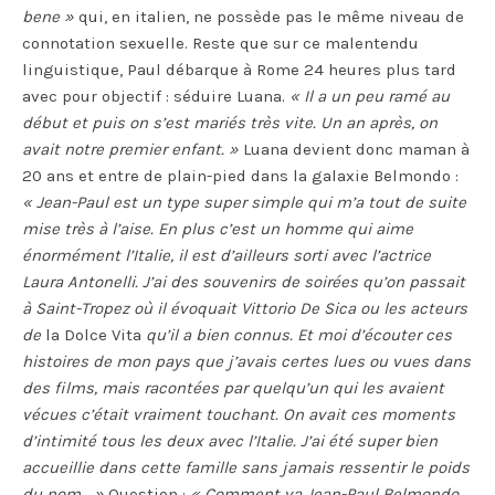
bene »
qui, en italien, ne possède pas le même niveau de
connotation sexuelle. Reste que sur ce malentendu
linguistique, Paul débarque à Rome 24 heures plus tard
avec pour objectif : séduire Luana.
« Il a un peu ramé au
début et puis on s’est mariés très vite. Un an après, on
avait notre premier enfant. »
Luana devient donc maman à
20 ans et entre de plain-pied dans la galaxie Belmondo :
« Jean-Paul est un type super simple qui m’a tout de suite
mise très à l’aise. En plus c’est un homme qui aime
énormément l’Italie, il est d’ailleurs sorti avec l’actrice
Laura Antonelli. J’ai des souvenirs de soirées qu’on passait
à Saint-Tropez où il évoquait Vittorio De Sica ou les acteurs
de
la Dolce Vita
qu’il a bien connus. Et moi d’écouter ces
histoires de mon pays que j’avais certes lues ou vues dans
des films, mais racontées par quelqu’un qui les avaient
vécues c’était vraiment touchant. On avait ces moments
d’intimité tous les deux avec l’Italie. J’ai été super bien
accueillie dans cette famille sans jamais ressentir le poids
du nom… »
Question :
« Comment va Jean-Paul Belmondo