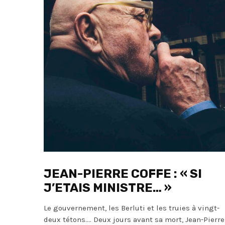
JEAN-PIERRE COFFE : « SI
J’ETAIS MINISTRE… »
Le gouvernement, les Berluti et les truies à vingt-
deux tétons…. Deux jours avant sa mort, Jean-Pierre