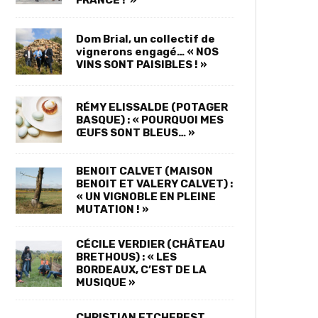
FRANCE ! »
Dom Brial, un collectif de
vignerons engagé… « NOS
VINS SONT PAISIBLES ! »
RÉMY ELISSALDE (POTAGER
BASQUE) : « POURQUOI MES
ŒUFS SONT BLEUS… »
BENOIT CALVET (MAISON
BENOIT ET VALERY CALVET) :
« UN VIGNOBLE EN PLEINE
MUTATION ! »
CÉCILE VERDIER (CHÂTEAU
BRETHOUS) : « LES
BORDEAUX, C’EST DE LA
MUSIQUE »
CHRISTIAN ETCHEBEST