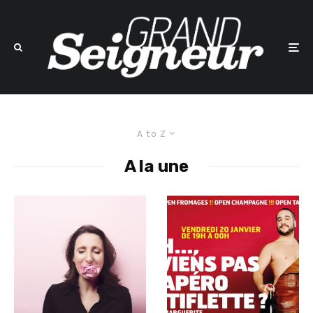
A to Z
A la une