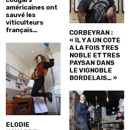
américaines ont
sauvé les
viticulteurs
français…
CORBEYRAN :
« IL Y A UN COTE
A LA FOIS TRES
NOBLE ET TRES
PAYSAN DANS
LE VIGNOBLE
BORDELAIS… »
ELODIE