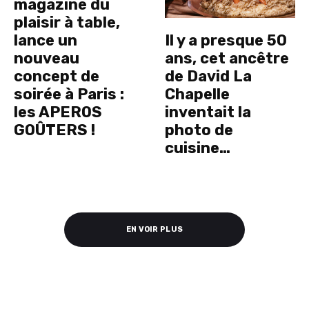
magazine du
plaisir à table,
lance un
Il y a presque 50
nouveau
ans, cet ancêtre
concept de
de David La
soirée à Paris :
Chapelle
les APEROS
inventait la
GOÛTERS !
photo de
cuisine…
EN VOIR PLUS